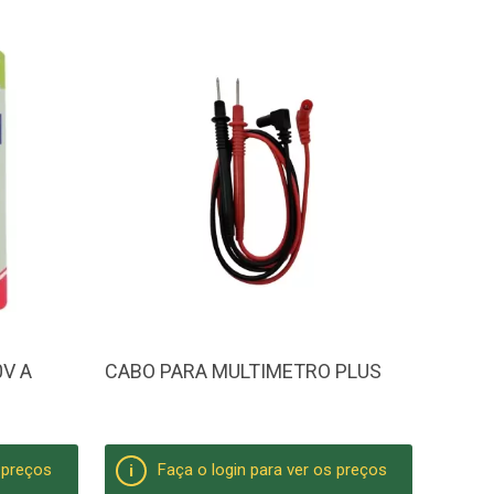
0V A
CABO PARA MULTIMETRO PLUS
s preços
Faça o login para ver os preços
i