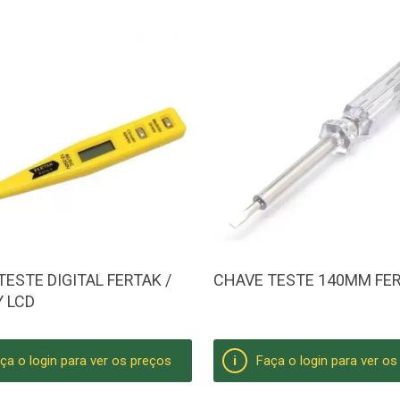
ESTE DIGITAL FERTAK /
CHAVE TESTE 140MM FE
Y LCD
ça o login para ver os preços
Faça o login para ver o
i