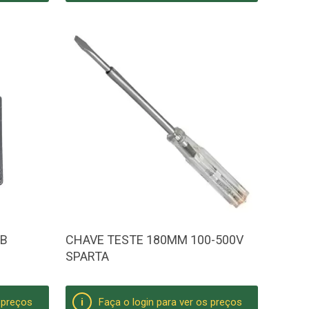
0B
CHAVE TESTE 180MM 100-500V
SPARTA
s preços
Faça o login para ver os preços
i