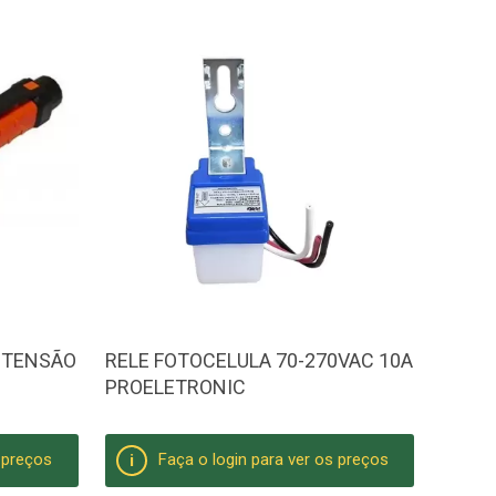
 TENSÃO
RELE FOTOCELULA 70-270VAC 10A
PROELETRONIC
s preços
Faça o login para ver os preços
i