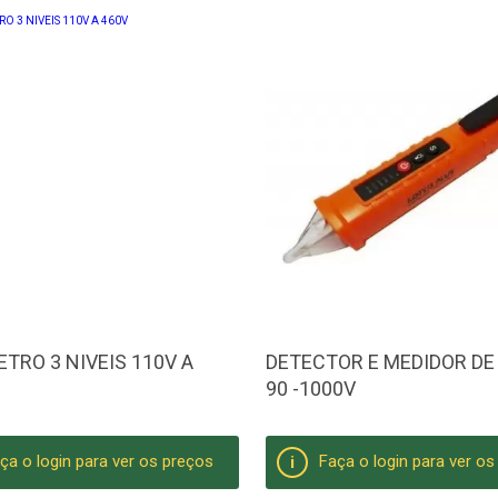
ETRO 3 NIVEIS 110V A
DETECTOR E MEDIDOR DE
90 -1000V
ça o login para ver os preços
Faça o login para ver o
i