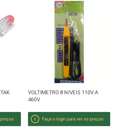
RTAK
VOLTIMETRO 8 NIVEIS 110V A
460V
s preços
Faça o login para ver os preços
i