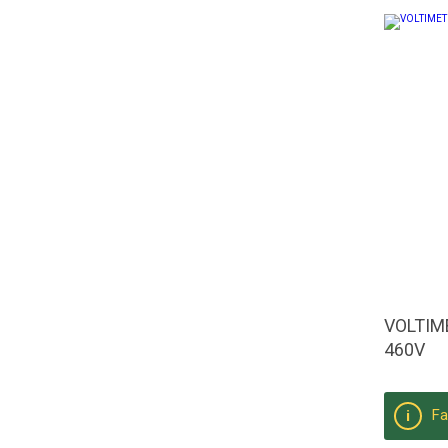
VOLTIM
460V
Fa
i