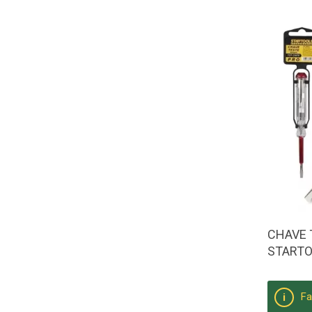
CHAVE 
START
Fa
i