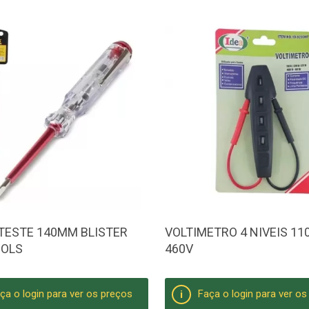
TESTE 140MM BLISTER
VOLTIMETRO 4 NIVEIS 11
OOLS
460V
ça o login para ver os preços
Faça o login para ver o
i