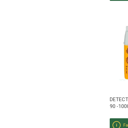
DETECT
90 -100
Fa
i