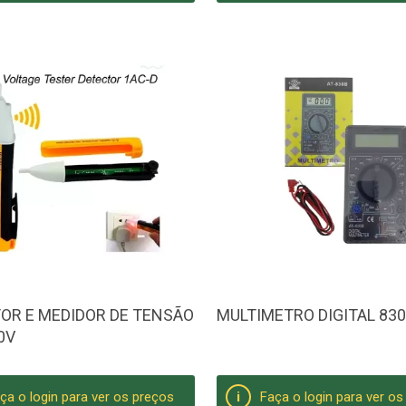
OR E MEDIDOR DE TENSÃO
MULTIMETRO DIGITAL 83
0V
ça o login para ver os preços
Faça o login para ver o
i