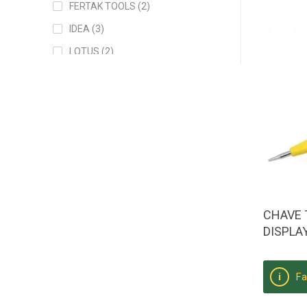
FERTAK TOOLS (2)
IDEA (3)
LOTUS (2)
PROELETRONIC (1)
STARTOOLS (1)
TOOLS WORLD (1)
CHAVE T
DISPLA
Fa
i