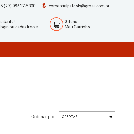
5 (27) 99617-5300
comercialpstools@gmail.com.br
isitante!
0 itens
login ou cadastre-se
Meu Carrinho
Ordenar por: