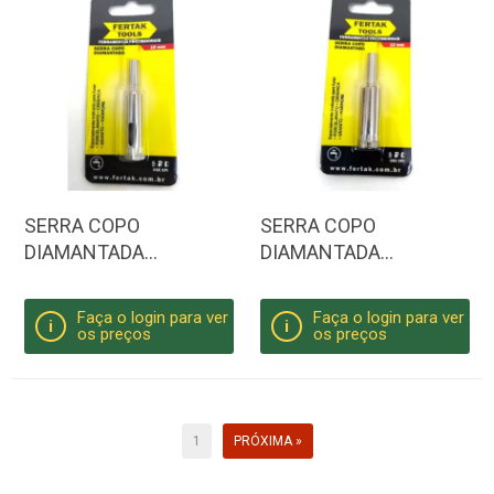
SERRA COPO
SERRA COPO
DIAMANTADA
DIAMANTADA
REFRIGERADA 10MM
REFRIGERADA 12MM
Faça o login para ver
Faça o login para ver
i
i
os preços
os preços
1
PRÓXIMA »