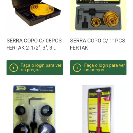
SERRA COPO C/ 08PCS
SERRA COPO C/ 11PCS
FERTAK 2-1/2", 3", 3-
FERTAK
1/2", 4-1/64" ,5"
Faça o login para ver
Faça o login para ver
i
i
os preços
os preços