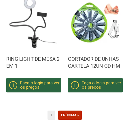
RING LIGHT DE MESA 2
CORTADOR DE UNHAS
EM 1
CARTELA 12UN GD HM
Faça o login para ver
Faça o login para ver
i
i
os preços
os preços
1
PRÓXIMA »