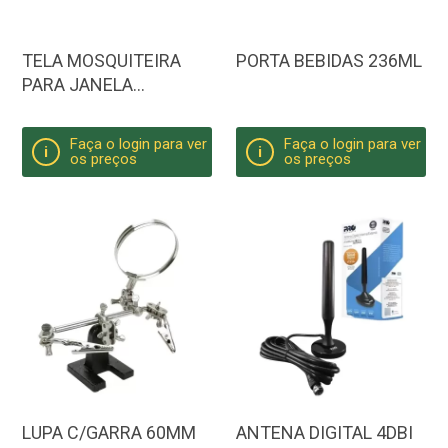
TELA MOSQUITEIRA
PORTA BEBIDAS 236ML
PARA JANELA
130X150MM
Faça o login para ver
Faça o login para ver
i
i
os preços
os preços
LUPA C/GARRA 60MM
ANTENA DIGITAL 4DBI