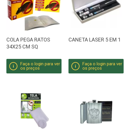
COLA PEGA RATOS
CANETA LASER 5 EM 1
34X25 CM SQ
Faça o login para ver
Faça o login para ver
i
i
os preços
os preços