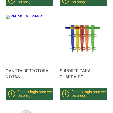
i
i
os preços
os preços
CANETA DETECTORA
SUPORTE PARA
NOTAS
GUARDA-SOL
Faça o login para ver
Faça o login para ver
i
i
os preços
os preços