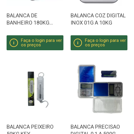
BALANCA DE
BALANCA COZ DIGITAL
BANHEIRO 180KG
INOX 01G A 10KG
REDONDA
Faça o login para ver
Faça o login para ver
i
i
os preços
os preços
BALANCA PEIXEIRO
BALANCA PRECISAO
50KG KEY
DIGITAL 0,1 A 500G