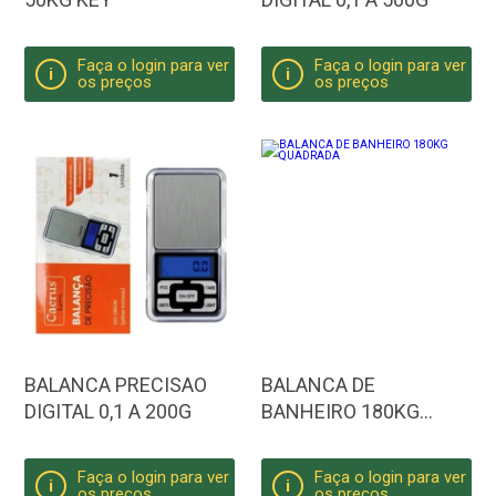
Faça o login para ver
Faça o login para ver
i
i
os preços
os preços
BALANCA PRECISAO
BALANCA DE
DIGITAL 0,1 A 200G
BANHEIRO 180KG
QUADRADA
Faça o login para ver
Faça o login para ver
i
i
os preços
os preços