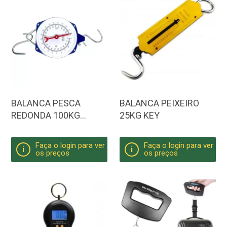
BALANCA PESCA
BALANCA PEIXEIRO
REDONDA 100KG
25KG KEY
220LBS
Faça o login para ver
Faça o login para ver
i
i
os preços
os preços