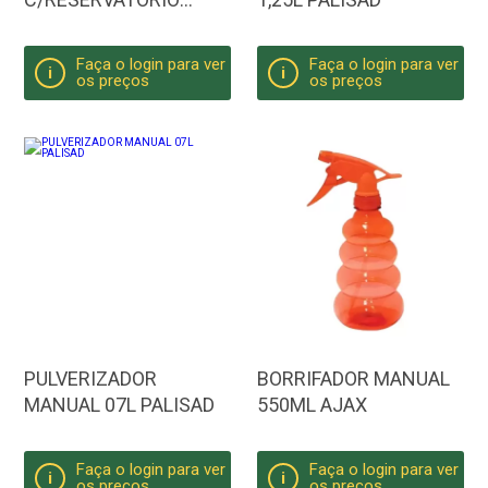
350ML FERTAK
Faça o login para ver
Faça o login para ver
i
i
os preços
os preços
PULVERIZADOR
BORRIFADOR MANUAL
MANUAL 07L PALISAD
550ML AJAX
Faça o login para ver
Faça o login para ver
i
i
os preços
os preços