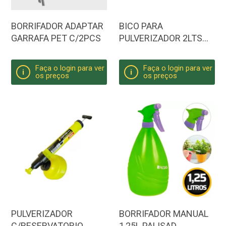
BORRIFADOR ADAPTAR
BICO PARA
GARRAFA PET C/2PCS
PULVERIZADOR 2LTS
IDEA
Faça o login para ver
Faça o login para ver
i
i
os preços
os preços
PULVERIZADOR
BORRIFADOR MANUAL
C/RESERVATORIO
1,25L PALISAD