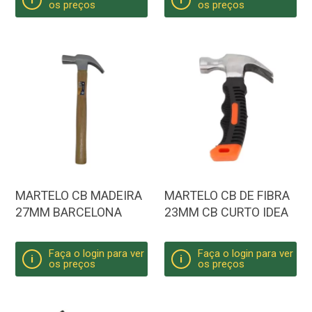
i
i
os preços
os preços
MARTELO CB MADEIRA
MARTELO CB DE FIBRA
27MM BARCELONA
23MM CB CURTO IDEA
Faça o login para ver
Faça o login para ver
i
i
os preços
os preços