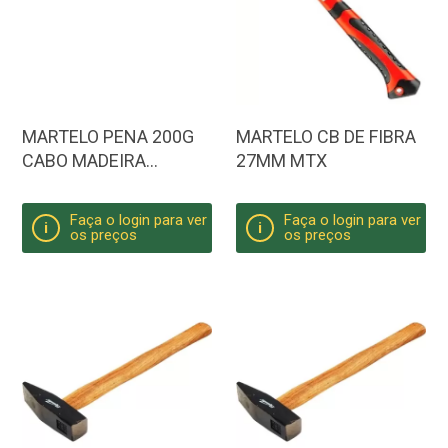
MARTELO PENA 200G
MARTELO CB DE FIBRA
CABO MADEIRA
27MM MTX
SPARTA
Faça o login para ver
Faça o login para ver
i
i
os preços
os preços