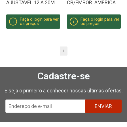
AJUSTAVEL 12 A 20MM
CB/EMBOR. AMERICA
UNIVERSAL
TOOLS
Faça o login para ver
Faça o login para ver
i
i
os preços
os preços
1
Cadastre-se
E seja o primeiro a conhecer nossas últimas ofertas.
ENVIAR